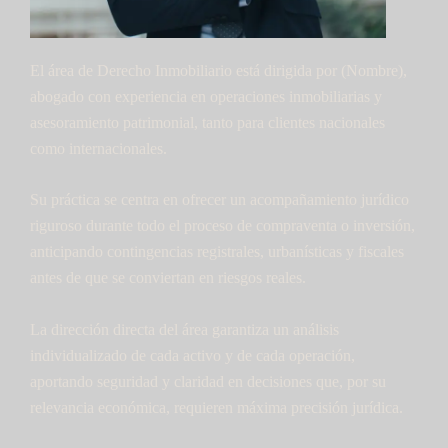
El área de Derecho Inmobiliario está dirigida por (Nombre),
abogado con experiencia en operaciones inmobiliarias y
asesoramiento patrimonial, tanto para clientes nacionales
como internacionales.
Su práctica se centra en ofrecer un acompañamiento jurídico
riguroso durante todo el proceso de compraventa o inversión,
anticipando contingencias registrales, urbanísticas y fiscales
antes de que se conviertan en riesgos reales.
La dirección directa del área garantiza un análisis
individualizado de cada activo y de cada operación,
aportando seguridad y claridad en decisiones que, por su
relevancia económica, requieren máxima precisión jurídica.